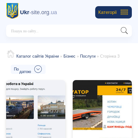
Ukr
-site.org
.ua
Категорії
Каталог сайтів України
»
Бізнес
»
Послуги
» Сторінка 3
датою