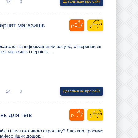
18
0
Детальніше про сайт
тернет магазинів
аталог та інформаційний ресурс, створений як
т-магазинів і сервісів....
24
0
Детальніше про сайт
нь для геїв
йків і виснажливого скролінгу? Ласкаво просимо
 найчесніших дошок...