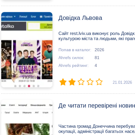
Довідка Львова
Сайт rest.lviv.ua виконує роль Дові
культурою міста та людьми, які прагну
Попав в каталог:
2026
Ahrefs силок:
81
Ahrefs рейтинг:
4
21.01.2026
Де читати перевірені нови
Частина громад Донеччина перебуває 
окупації, адміністрації багатьох насе