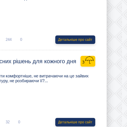
244
0
Детальніше про сайт
сних рішень для кожного дня
ити комфортніше, не витрачаючи на це зайвих
ру, не розбираючи її?...
32
0
Детальніше про сайт