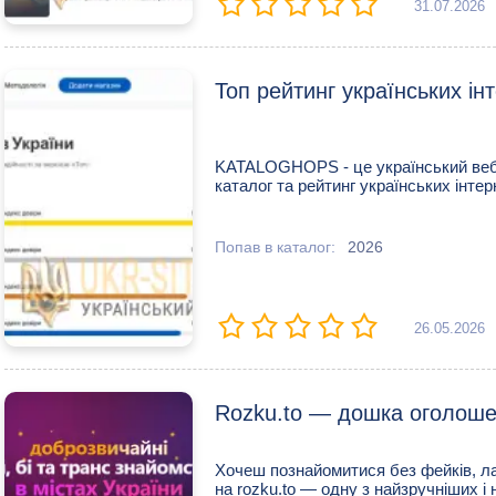
31.07.2026
Топ рейтинг українських ін
KATALOGHOPS - це український вебк
каталог та рейтинг українських інтерне
Попав в каталог:
2026
26.05.2026
Rozku.to — дошка оголоше
Хочеш познайомитися без фейків, ла
на rozku.to — одну з найзручніших і