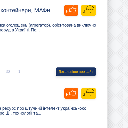
, контейнери, МАФи
ошка оголошень (агрегатор), орієнтована виключно
руд в Україні. По...
30
1
Детальніше про сайт
е ресурс про штучний інтелект українською:
о ШІ, технології та...