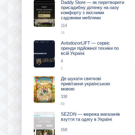
Daddy Store — як перетворити
присадибну ділянку на оазу
комфорту з якісними
садовими меблями
114
15
AvtodozorLIFT — сервіс
оренди підйомної техніки по
всій Україні
4
1
Де шукати святкові
привітання українською
мовою
338
83
SEZON — мережа магазинів
взуття та одягу в Україні
558