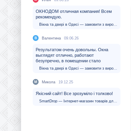
ОКНОДОМ отличная компания! Всем
рекомендую.
Вікна та двері в Одесі — замовити з виробництва та встановленням
Валентина
09.06.26
В
Результатом очень довольны. Окна
выглядят отлично, работают
безупречно, в помещении стало
Вікна та двері в Одесі — замовити з виробництва та встановленням
Микола
19.12.25
М
Якісний сайт! Все зрозуміло і толково!
SmartDrop — Інтернет-магазин товарів для дому, електроніки