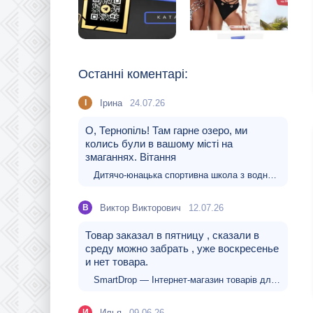
Останні коментарі:
Ірина
24.07.26
І
О, Тернопіль! Там гарне озеро, ми
колись були в вашому місті на
змаганнях. Вітання
Дитячо-юнацька спортивна школа з водних видів спорту Тернопільської міської ради
Виктор Викторович
12.07.26
В
Товар заказал в пятницу , сказали в
среду можно забрать , уже воскресенье
и нет товара.
SmartDrop — Інтернет-магазин товарів для дому, електроніки
Илья
09.06.26
И