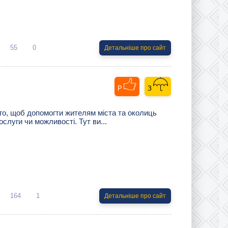
55
0
Детальніше про сайт
го, щоб допомогти жителям міста та околиць
слуги чи можливості. Тут ви...
164
1
Детальніше про сайт