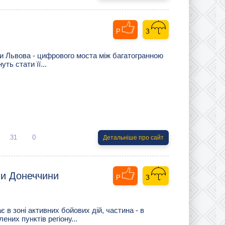
дки Львова - цифрового моста між багатогранною
ть стати її...
31
0
Детальніше про сайт
ни Донеччини
в зоні активних бойових дій, частина - в
лених пунктів регіону...