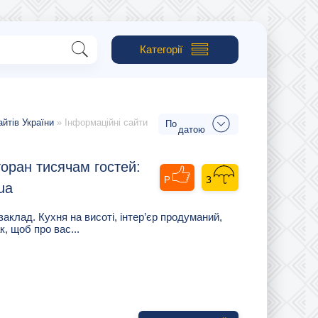
Категорії
айтів України
» Інформаційні сайти
датою
торан тисячам гостей:
ua
заклад. Кухня на висоті, інтер’єр продуманий,
к, щоб про вас...