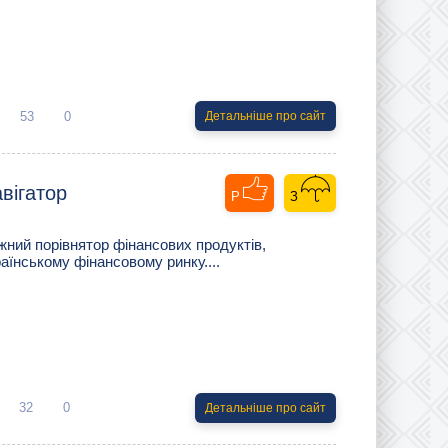
53
0
Детальніше про сайт
вігатор
жний порівнятор фінансових продуктів,
аїнському фінансовому ринку....
32
0
Детальніше про сайт