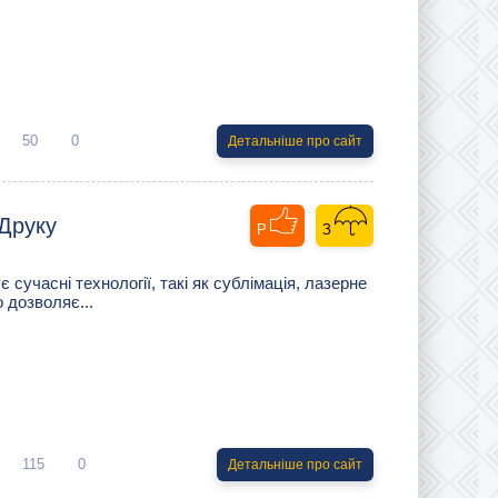
50
0
Детальніше про сайт
 Друку
 сучасні технології, такі як сублімація, лазерне
 дозволяє...
115
0
Детальніше про сайт