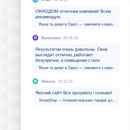
ОКНОДОМ отличная компания! Всем
рекомендую.
Вікна та двері в Одесі — замовити з виробництва та встановленням
Валентина
09.06.26
В
Результатом очень довольны. Окна
выглядят отлично, работают
безупречно, в помещении стало
Вікна та двері в Одесі — замовити з виробництва та встановленням
Микола
19.12.25
М
Якісний сайт! Все зрозуміло і толково!
SmartDrop — Інтернет-магазин товарів для дому, електроніки