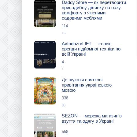
Daddy Store — як перетворити
присадибну ділянку на оазу
комфорту з якісними
садовими меблями
114
15
AvtodozorLIFT — сервіс
оренди підйомної техніки по
всій Україні
4
1
Де шукати святкові
привітання українською
мовою
338
83
SEZON — мережа магазинів
взуття та одягу в Україні
558