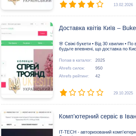
13.02.2026
Доставка квітів Київ – Buk
🌸 Свіжі букети • Від 30 хвилин • По
будьте впевнені, що доставка по Киє
Попав в каталог:
2025
Ahrefs силок:
950
Ahrefs рейтинг:
42
29.10.2025
Комп'ютерний сервіс в Іва
IT-TECH - авторизований комп'ютерни