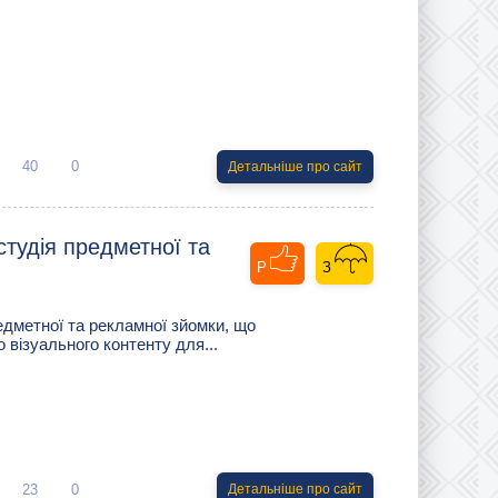
40
0
Детальніше про сайт
 студія предметної та
редметної та рекламної зйомки, що
о візуального контенту для...
23
0
Детальніше про сайт