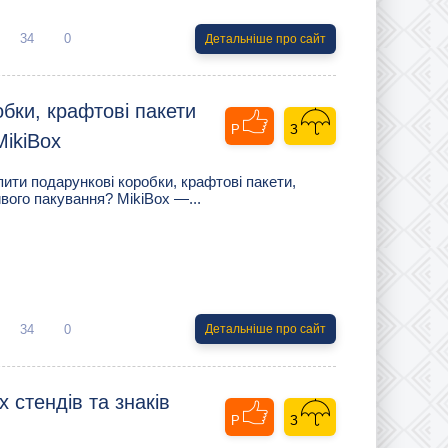
34
0
Детальніше про сайт
обки, крафтові пакети
MikiBox
ити подарункові коробки, крафтові пакети,
ивого пакування? MikiBox —...
34
0
Детальніше про сайт
 стендів та знаків