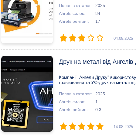
Попав в каталог:
2025
Ahrefs силок:
84
Ahrefs рейтинг:
17
04.09.2025
Друк на металі від Ангелів
Компанії "Ангели Друку" використовує
гравіювання та УФ-друк на металі що
Попав в каталог:
2025
Ahrefs силок:
1
Ahrefs рейтинг:
0.3
14.08.2025