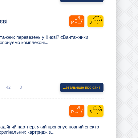
єві
нтажних перевезень у Києві? «Вантажники
опонуємо комплексні...
42
0
Детальніше про сайт
дійний партнер, який пропонує повний спектр
оригінальних картриджів...