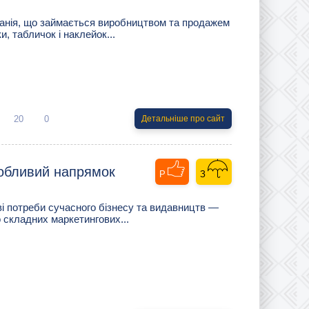
анія, що займається виробництвом та продажем
и, табличок і наклейок...
20
0
Детальніше про сайт
обливий напрямок
і потреби сучасного бізнесу та видавництв —
о складних маркетингових...