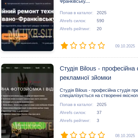
Франківську....
Попав в каталог:
2025
Ahrefs силок:
590
Ahrefs рейтинг:
20
09.10.2025
Студія Bilous - професійна
рекламної зйомки
Студія Bilous - професійна студія п
спеціалізується на створенні якісног
Попав в каталог:
2025
Ahrefs силок:
37
Ahrefs рейтинг:
3
08.10.2025