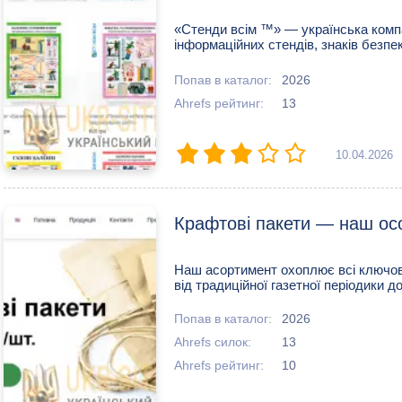
«Стенди всім ™» — українська комп
інформаційних стендів, знаків безпек
Попав в каталог:
2026
Ahrefs рейтинг:
13
10.04.2026
Крафтові пакети — наш ос
Наш асортимент охоплює всі ключов
від традиційної газетної періодики д
Попав в каталог:
2026
Ahrefs силок:
13
Ahrefs рейтинг:
10