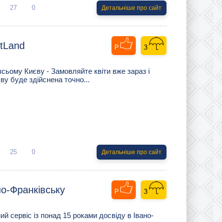
27
0
Детальніше про сайт
etLand
 всьому Києву - Замовляйте квіти вже зараз і
ву буде здійснена точно...
25
0
Детальніше про сайт
но-Франківську
й сервіс із понад 15 роками досвіду в Івано-