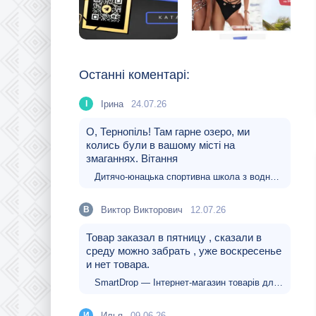
Останні коментарі:
Ірина
24.07.26
І
О, Тернопіль! Там гарне озеро, ми
колись були в вашому місті на
змаганнях. Вітання
Дитячо-юнацька спортивна школа з водних видів спорту Тернопільської міської ради
Виктор Викторович
12.07.26
В
Товар заказал в пятницу , сказали в
среду можно забрать , уже воскресенье
и нет товара.
SmartDrop — Інтернет-магазин товарів для дому, електроніки
Илья
09.06.26
И