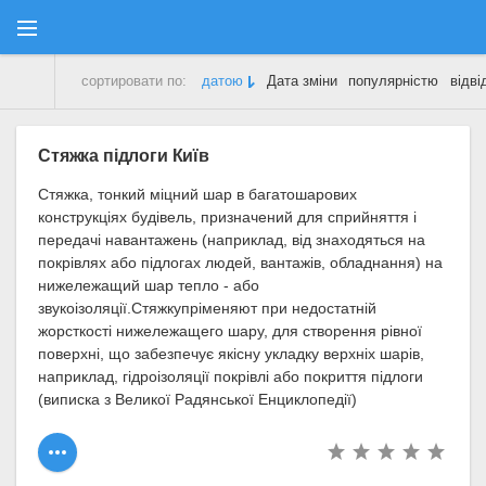
сортировати по:
датою
Дата зміни
популярністю
відві
Форум
» Матеріали за 31.01.2021
Стяжка підлоги Київ
Стяжка, тонкий міцний шар в багатошарових
конструкціях будівель, призначений для сприйняття і
передачі навантажень (наприклад, від знаходяться на
покрівлях або підлогах людей, вантажів, обладнання) на
нижележащий шар тепло - або
звукоізоляції.Стяжкупріменяют при недостатній
жорсткості нижележащего шару, для створення рівної
поверхні, що забезпечує якісну укладку верхніх шарів,
наприклад, гідроізоляції покрівлі або покриття підлоги
(виписка з Великої Радянської Енциклопедії)