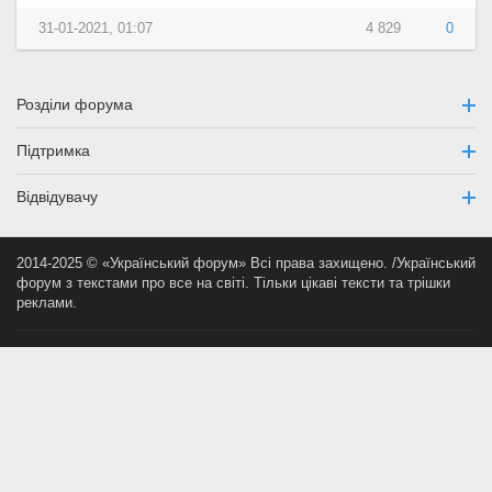
31-01-2021, 01:07
4 829
0
Розділи форума
Підтримка
Відвідувачу
2014-2025 © «Український форум» Всі права захищено. /Український
форум з текстами про все на світі. Тільки цікаві тексти та трішки
реклами.