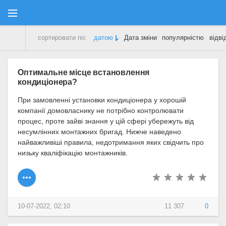
сортировати по:
датою
Дата зміни
популярністю
відві
Форум
» Матеріали за 10.07.2022
Оптимальне місце встановлення
кондиціонера?
При замовленні установки кондиціонера у хорошій
компанії домовласнику не потрібно контролювати
процес, проте зайві знання у цій сфері убережуть від
несумлінних монтажних бригад. Нижче наведено
найважливіші правила, недотримання яких свідчить про
низьку кваліфікацію монтажників.
10-07-2022, 02:10
11 307
0